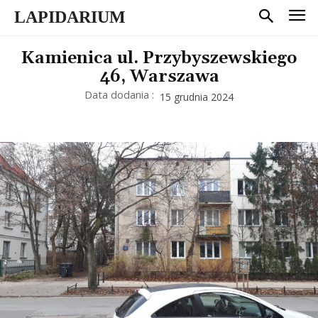
LAPIDARIUM
Kamienica ul. Przybyszewskiego
46, Warszawa
Data dodania :
15 grudnia 2024