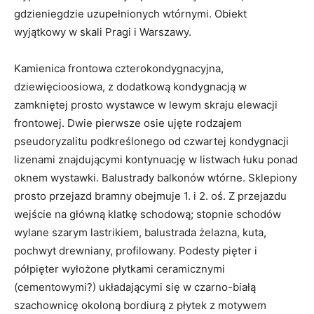
gdzieniegdzie uzupełnionych wtórnymi. Obiekt
wyjątkowy w skali Pragi i Warszawy.
Kamienica frontowa czterokondygnacyjna,
dziewięcioosiowa, z dodatkową kondygnacją w
zamkniętej prosto wystawce w lewym skraju elewacji
frontowej. Dwie pierwsze osie ujęte rodzajem
pseudoryzalitu podkreślonego od czwartej kondygnacji
lizenami znajdującymi kontynuację w listwach łuku ponad
oknem wystawki. Balustrady balkonów wtórne. Sklepiony
prosto przejazd bramny obejmuje 1. i 2. oś. Z przejazdu
wejście na główną klatkę schodową; stopnie schodów
wylane szarym lastrikiem, balustrada żelazna, kuta,
pochwyt drewniany, profilowany. Podesty pięter i
półpięter wyłożone płytkami ceramicznymi
(cementowymi?) układającymi się w czarno-białą
szachownicę okoloną bordiurą z płytek z motywem