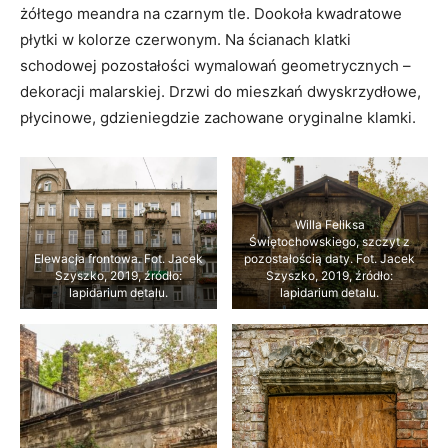
żółtego meandra na czarnym tle. Dookoła kwadratowe
płytki w kolorze czerwonym. Na ścianach klatki
schodowej pozostałości wymalowań geometrycznych –
dekoracji malarskiej. Drzwi do mieszkań dwyskrzydłowe,
płycinowe, gdzieniegdzie zachowane oryginalne klamki.
Willa Feliksa
Świętochowskiego, szczyt z
Elewacja frontowa. Fot. Jacek
pozostałością daty. Fot. Jacek
Szyszko, 2019, źródło:
Szyszko, 2019, źródło:
lapidarium detalu.
lapidarium detalu.