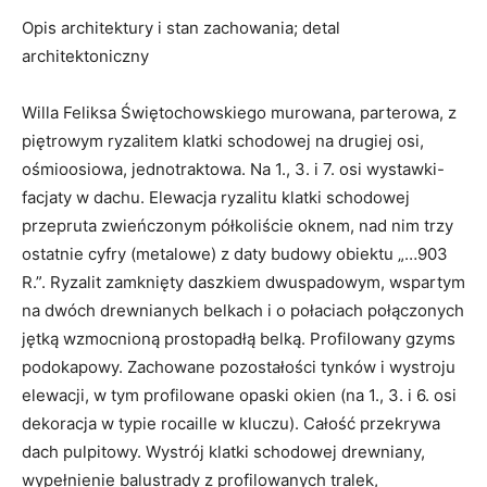
Opis architektury i stan zachowania; detal
architektoniczny
Willa Feliksa Świętochowskiego murowana, parterowa, z
piętrowym ryzalitem klatki schodowej na drugiej osi,
ośmioosiowa, jednotraktowa. Na 1., 3. i 7. osi wystawki-
facjaty w dachu. Elewacja ryzalitu klatki schodowej
przepruta zwieńczonym półkoliście oknem, nad nim trzy
ostatnie cyfry (metalowe) z daty budowy obiektu „…903
R.”. Ryzalit zamknięty daszkiem dwuspadowym, wspartym
na dwóch drewnianych belkach i o połaciach połączonych
jętką wzmocnioną prostopadłą belką. Profilowany gzyms
podokapowy. Zachowane pozostałości tynków i wystroju
elewacji, w tym profilowane opaski okien (na 1., 3. i 6. osi
dekoracja w typie rocaille w kluczu). Całość przekrywa
dach pulpitowy. Wystrój klatki schodowej drewniany,
wypełnienie balustrady z profilowanych tralek,