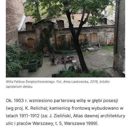
Willa Feliksa Świętochowskiego. Fot. Anna Laskowska, 2019, źródło:
lapidarium detalu.
Ok. 1903 r. wzniesiono parterową willę w głębi posesji
(wg proj. K. Relicha); kamienicę frontową wybudowano w
latach 1911-1912 (za: J. Zieliński, Atlas dawnej architektury
ulic i placów Warszawy, t. 5, Warszawa 1999).