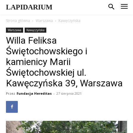
LAPIDARIUM
Strona główna
Warszawa
Kawęczyńska
Warszawa
Kawęczyńska
Willa Feliksa
Świętochowskiego i
kamienicy Marii
Świętochowskiej ul.
Kawęczyńska 39, Warszawa
Przez
Fundacja Hereditas
-
27 sierpnia 2021